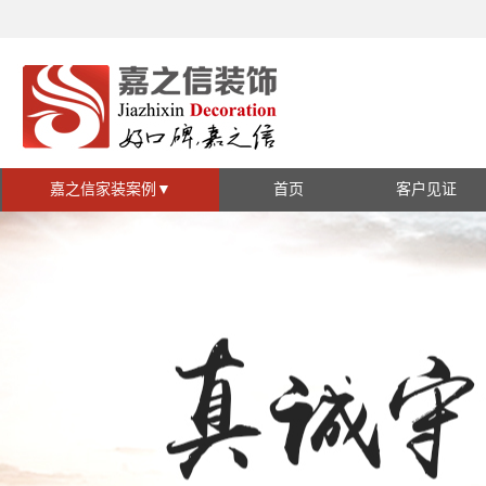
嘉之信家装案例
▼
首页
客户见证
家装套系
视频见证
全包系列
半包系列
施工现场
装修风格
现代简约
欧式简约
中式
地中海
混搭
北欧
美式风格
其他