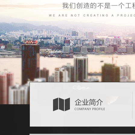
房屋户型
小户型房
两室一厅
普通住宅
豪华别墅
平层豪宅
公司装修
旧房改造