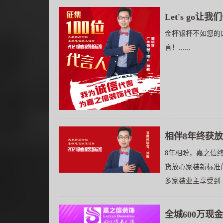
Let's go
金杯银杯不如您的
言！......
相伴8年终获
8年相盼，嘉之信终
货放心家装新标准
多家装业主享受到.....
全城600万现