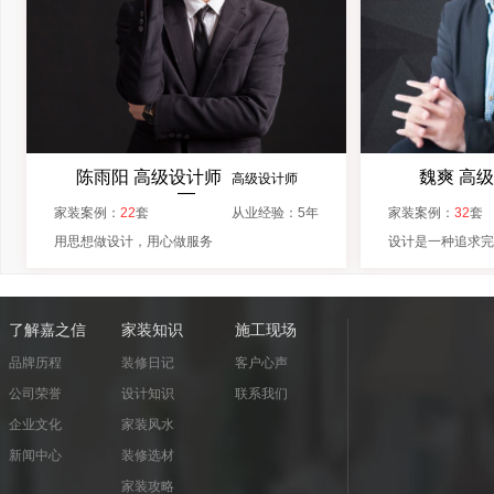
陈雨阳 高级设计师
魏爽 高
高级设计师
—
家装案例：
22
套
从业经验：
5
年
家装案例：
32
套
用思想做设计，用心做服务
设计是一种追求
了解嘉之信
家装知识
施工现场
品牌历程
装修日记
客户心声
公司荣誉
设计知识
联系我们
企业文化
家装风水
新闻中心
装修选材
家装攻略