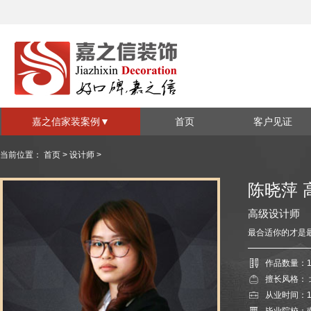
嘉之信家装案例
▼
首页
客户见证
家装套系
视频见证
当前位置：
首页
>
设计师
>
全包系列
半包系列
陈晓萍
施工现场
装修风格
高级设计师
现代简约
欧式简约
最合适你的才是
中式
地中海
作品数量：1
混搭
北欧
擅长风格：
从业时间：1
美式风格
其他