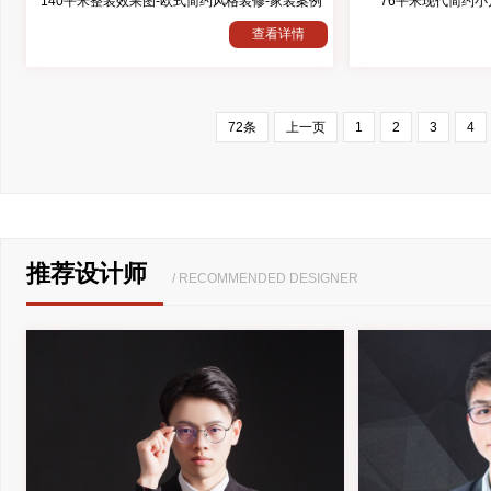
140平米整装效果图-欧式简约风格装修-家装案例
76平米现代简约
查看详情
72条
上一页
1
2
3
4
推荐设计师
/ RECOMMENDED DESIGNER