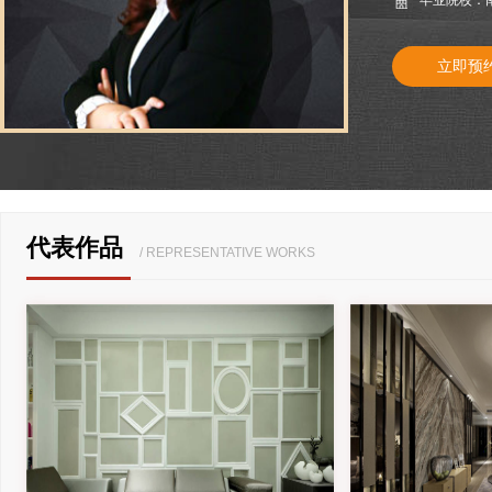
毕业院校：
房屋户型
立即预
小户型房
两室一厅
普通住宅
豪华别墅
平层豪宅
公司装修
旧房改造
代表作品
/ REPRESENTATIVE WORKS