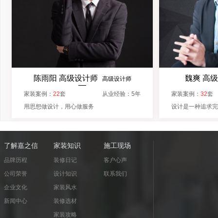
陈雨阳 高级设计师
魏爽 高
高级设计师
—
家装案例：
22
套
从业经验：
5
年
家装案例：
32
套
用思想做设计，用心做服务
设计是一种追求
了解嘉之信
家装知识
施工现场
品牌历程
装修日记
客户心声
公司荣誉
设计知识
联系我们
企业文化
家装风水
新闻中心
装修选材
家装攻略