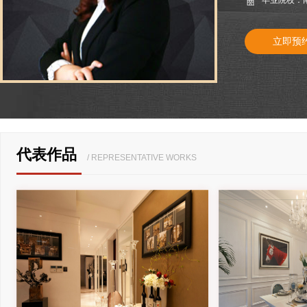
毕业院校：
房屋户型
立即预
小户型房
两室一厅
普通住宅
豪华别墅
平层豪宅
公司装修
旧房改造
代表作品
/ REPRESENTATIVE WORKS