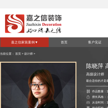
嘉之信家装案例
▼
首页
客户见证
家装套系
视频见证
当前位置：
首页
>
设计师
>
全包系列
半包系列
陈晓萍
施工现场
装修风格
高级设计师
现代简约
欧式简约
最合适你的才是
中式
地中海
作品数量：1
混搭
北欧
擅长风格：
从业时间：1
美式风格
其他