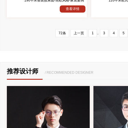
190平米整装效果图-简欧风格-家装案例
120平米欧
查看详情
72条
上一页
1
..
3
4
5
推荐设计师
/ RECOMMENDED DESIGNER